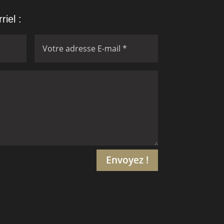
iel :
Envoyez !